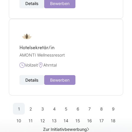
Details
Bewerben
Hotelsekretär/in
AMONTI Wellnessresort
Vollzeit
Ahrntal
Details
Bewerben
1
2
3
4
5
6
7
8
9
10
11
12
13
14
15
16
17
18
Zur Initiativbewerbung