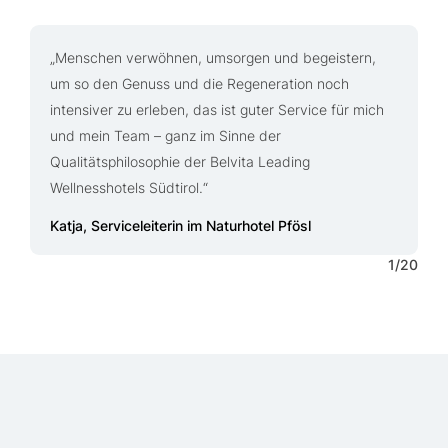
„Menschen verwöhnen, umsorgen und begeistern,
„
um so den Genuss und die Regeneration noch
U
intensiver zu erleben, das ist guter Service für mich
b
und mein Team – ganz im Sinne der
m
Qualitätsphilosophie der Belvita Leading
L
Wellnesshotels Südtirol.“
P
Q
Katja, Serviceleiterin im Naturhotel Pfösl
1
/
20