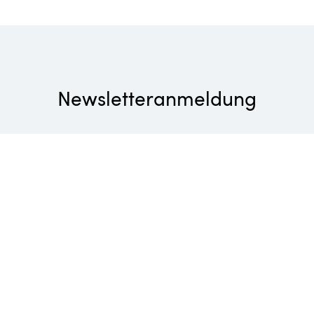
Newsletteranmeldung
Exklusive Wellness, herausragender Genuss und
vitalisierende Aktiverlebnisse: Bleiben Sie über alle
Neuigkeiten aus den Belvita Leading Wellnesshotels
Südtirol auf dem Laufenden.
E-Mail-Adresse eingeben
Anmelden