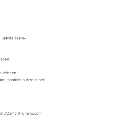
 Belvita Team+
haben.
en können.
fmerksamkeit auszeichnen.
onti@
amontilunaris.
com