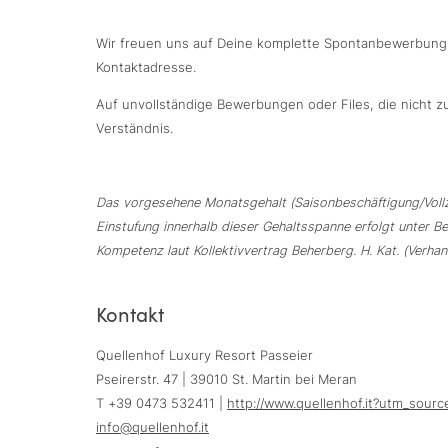
Wir freuen uns auf Deine komplette Spontanbewerbung m
Kontaktadresse.
Auf unvollständige Bewerbungen oder Files, die nicht zu
Verständnis.
Das vorgesehene Monatsgehalt (Saisonbeschäftigung/Vollzei
Einstufung innerhalb dieser Gehaltsspanne erfolgt unter B
Kompetenz laut Kollektivvertrag Beherberg. H. Kat. (Verhan
Kontakt
Quellenhof Luxury Resort Passeier
Pseirerstr. 47 | 39010 St. Martin bei Meran
T +39 0473 532411 |
http://www.quellenhof.it?utm_so
info@
quellenhof.
it