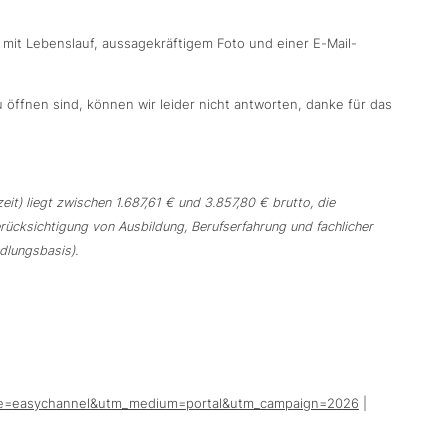
it Lebenslauf, aussagekräftigem Foto und einer E-Mail-
 öffnen sind, können wir leider nicht antworten, danke für das
t) liegt zwischen 1.687,61 € und 3.857,80 € brutto, die
erücksichtigung von Ausbildung, Berufserfahrung und fachlicher
dlungsbasis).
urce=easychannel&utm_medium=portal&utm_campaign=2026
|