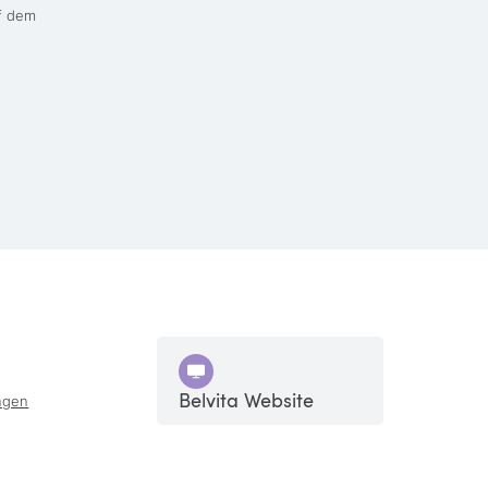
uf dem
Belvita Website
ngen