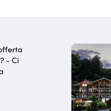
offerta
? - Ci
a