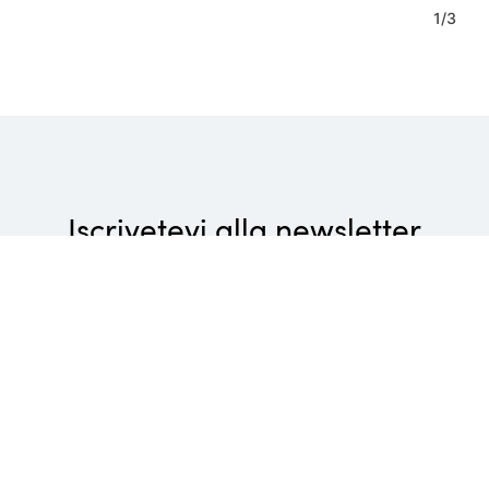
1
/
3
Iscrivetevi alla newsletter
Wellness di lusso, piaceri culinari gourmet e attività
rivitalizzanti: non perdetevi le ultime novità dei Belvita
Leading Wellnesshotels Südtirol!
Inserisci l'indirizzo e-mail
Registrati