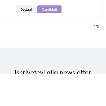
Dettagli
Candidati
1
/
3
Iscrivetevi alla newsletter
Wellness di lusso, piaceri culinari gourmet e attività
rivitalizzanti: non perdetevi le ultime novità dei Belvita
Leading Wellnesshotels Südtirol!