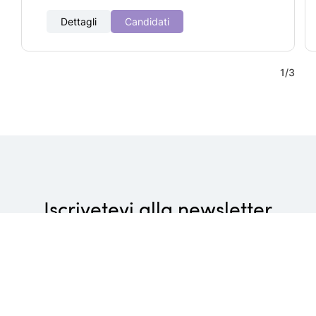
Dettagli
Candidati
1
/
3
Iscrivetevi alla newsletter
Wellness di lusso, piaceri culinari gourmet e attività
rivitalizzanti: non perdetevi le ultime novità dei Belvita
Leading Wellnesshotels Südtirol!