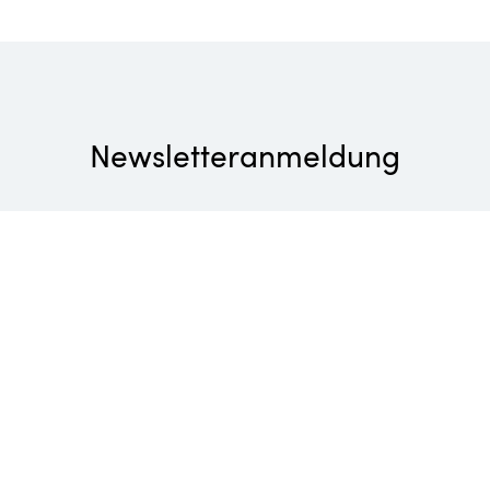
Newsletteranmeldung
Exklusive Wellness, herausragender Genuss und
vitalisierende Aktiverlebnisse: Bleiben Sie über alle
Neuigkeiten aus den Belvita Leading Wellnesshotels
Südtirol auf dem Laufenden.
E-Mail-Adresse eingeben
Anmelden