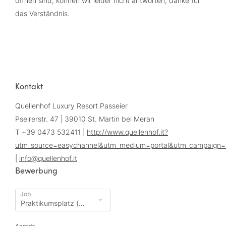
öffnen sind, können wir leider nicht antworten, danke für
das Verständnis.
Kontakt
Quellenhof Luxury Resort Passeier
Pseirerstr. 47 | 39010 St. Martin bei Meran
T +39 0473 532411 |
http://www.quellenhof.it?
utm_source=easychannel&utm_medium=portal&utm_campaign
|
info@
quellenhof.
it
Bewerbung
Job