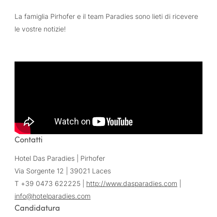
La famiglia Pirhofer e il team Paradies sono lieti di ricevere
le vostre notizie!
Contatti
Hotel Das Paradies | Pirhofer
Via Sorgente 12 | 39021 Laces
T +39 0473 622225 |
http://www.dasparadies.com
|
info@
hotelparadies.
com
Candidatura