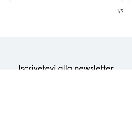
1
/
5
Iscrivetevi alla newsletter
Wellness di lusso, piaceri culinari gourmet e attività
rivitalizzanti: non perdetevi le ultime novità dei Belvita
Leading Wellnesshotels Südtirol!
Inserisci l'indirizzo e-mail
Registrati