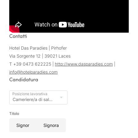
Contatti
Hotel Das Paradies | Pirhofer
Via Sorgente 12 | 39021 Laces
T +39 0473 622225 |
http://www.dasparadies.com
|
info@
hotelparadies.
com
Candidatura
Posizione lavorativa
Titolo
Signor
Signora