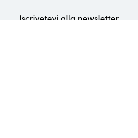
Iscrivetevi alla newsletter
Wellness di lusso, piaceri culinari gourmet e attività
rivitalizzanti: non perdetevi le ultime novità dei Belvita
Leading Wellnesshotels Südtirol!
Inserisci l'indirizzo e-mail
Registrati
Belvita Alpenwellness Società Cooperativa